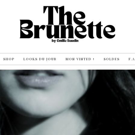
SHOP
LOOKS DU JOUR
MON VINTED !
SOLDES
F.A