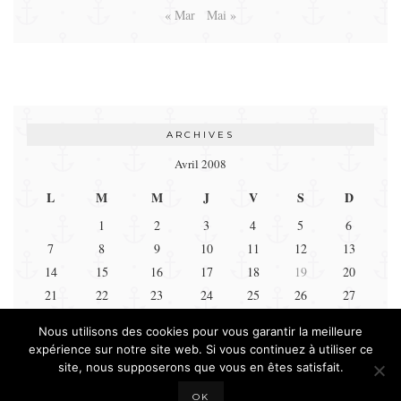
« Mar
Mai »
ARCHIVES
Avril 2008
L
M
M
J
V
S
D
1
2
3
4
5
6
7
8
9
10
11
12
13
14
15
16
17
18
19
20
21
22
23
24
25
26
27
28
29
30
Nous utilisons des cookies pour vous garantir la meilleure
expérience sur notre site web. Si vous continuez à utiliser ce
« Mar
Mai »
site, nous supposerons que vous en êtes satisfait.
OK