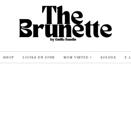
SHOP
LOOKS DU JOUR
MON VINTED !
SOLDES
F.A