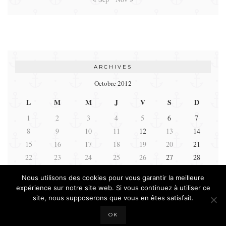
ARCHIVES
Octobre 2012
L
M
M
J
V
S
D
1
2
3
4
5
6
7
8
9
10
11
12
13
14
15
16
17
18
19
20
21
22
23
24
25
26
27
28
29
30
31
Nous utilisons des cookies pour vous garantir la meilleure
expérience sur notre site web. Si vous continuez à utiliser ce
« Sep
Nov »
site, nous supposerons que vous en êtes satisfait.
OK