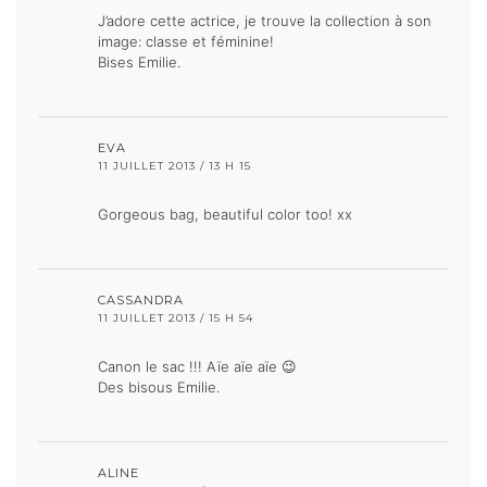
J’adore cette actrice, je trouve la collection à son
image: classe et féminine!
Bises Emilie.
EVA
11 JUILLET 2013 / 13 H 15
Gorgeous bag, beautiful color too! xx
CASSANDRA
11 JUILLET 2013 / 15 H 54
Canon le sac !!! Aïe aïe aïe 😉
Des bisous Emilie.
ALINE