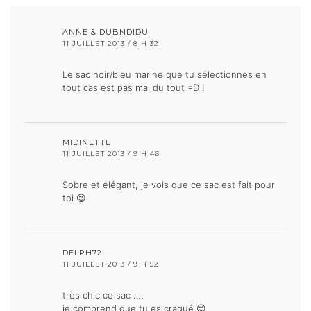
ANNE & DUBNDIDU
11 JUILLET 2013 / 8 H 32
Le sac noir/bleu marine que tu sélectionnes en
tout cas est pas mal du tout =D !
MIDINETTE
11 JUILLET 2013 / 9 H 46
Sobre et élégant, je vois que ce sac est fait pour
toi 😉
DELPH72
11 JUILLET 2013 / 9 H 52
très chic ce sac ….
je comprend que tu es craqué 😉