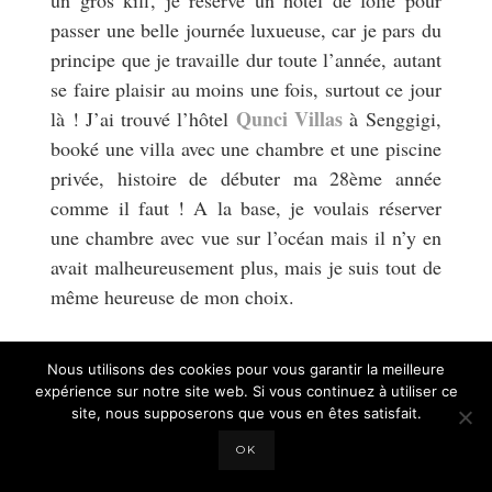
passer une belle journée luxueuse, car je pars du
principe que je travaille dur toute l’année, autant
se faire plaisir au moins une fois, surtout ce jour
Qunci Villas
là ! J’ai trouvé l’hôtel
à Senggigi,
booké une villa avec une chambre et une piscine
privée, histoire de débuter ma 28ème année
comme il faut ! A la base, je voulais réserver
une chambre avec vue sur l’océan mais il n’y en
avait malheureusement plus, mais je suis tout de
même heureuse de mon choix.
Ce fut le meilleur hôtel dans lequel je suis
Nous utilisons des cookies pour vous garantir la meilleure
jamais allée, tout était parfait : les
expérience sur notre site web. Si vous continuez à utiliser ce
hébergements, les restaurants, la qualité de
site, nous supposerons que vous en êtes satisfait.
nourriture, du SPA, la gentillesse du personnel,
OK
c’était du pur bonheur !