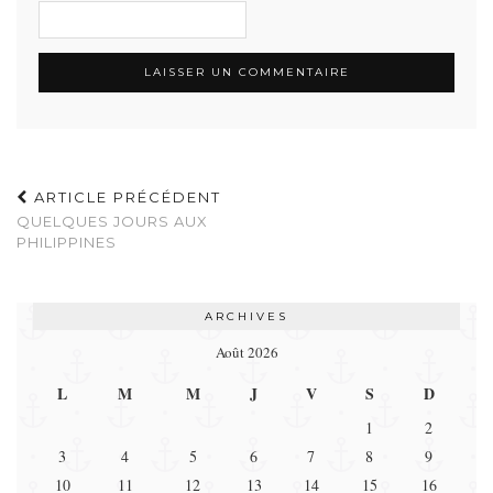
ARTICLE PRÉCÉDENT
QUELQUES JOURS AUX
PHILIPPINES
ARCHIVES
Août 2026
L
M
M
J
V
S
D
1
2
3
4
5
6
7
8
9
10
11
12
13
14
15
16