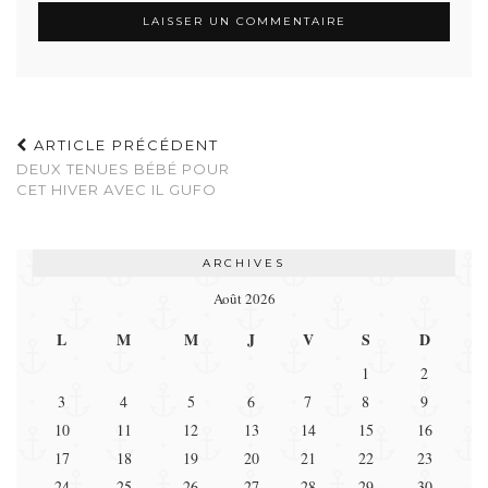
ARTICLE PRÉCÉDENT
DEUX TENUES BÉBÉ POUR
CET HIVER AVEC IL GUFO
ARCHIVES
Août 2026
L
M
M
J
V
S
D
1
2
3
4
5
6
7
8
9
10
11
12
13
14
15
16
17
18
19
20
21
22
23
24
25
26
27
28
29
30