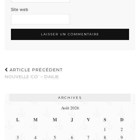
Site web
ARTICLE PRÉCÉDENT
NOUVELLE CO’ – DAILIE
ARCHIVES
Août 2026
L
M
M
J
V
S
D
1
2
3
4
5
6
7
8
9