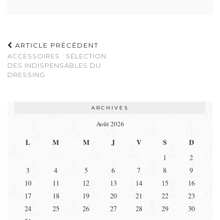
ARTICLE PRÉCÉDENT
ACCESSOIRES : SÉLECTION
DES INDISPENSABLES DU
DRESSING
ARCHIVES
Août 2026
L
M
M
J
V
S
D
1
2
3
4
5
6
7
8
9
10
11
12
13
14
15
16
17
18
19
20
21
22
23
24
25
26
27
28
29
30