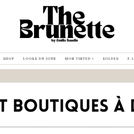
SHOP
LOOKS DU JOUR
MON VINTED !
SOLDES
F.A