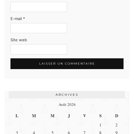
E-mail
*
Site web
ARCHIVES
Août 2026
L
M
M
J
V
S
D
1
2
3
4
5
6
7
8
9