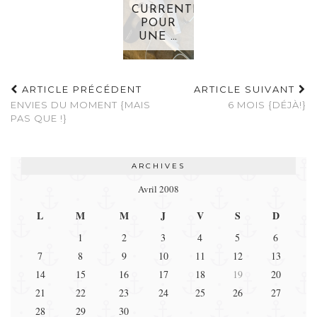
CURRENTBODY
POUR
UNE …
ARTICLE PRÉCÉDENT
ARTICLE SUIVANT
ENVIES DU MOMENT {MAIS
6 MOIS {DÉJÀ!}
PAS QUE !}
ARCHIVES
Avril 2008
L
M
M
J
V
S
D
1
2
3
4
5
6
7
8
9
10
11
12
13
14
15
16
17
18
19
20
21
22
23
24
25
26
27
28
29
30