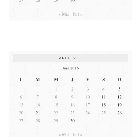
27
28
29
30
« Mai
Juil »
ARCHIVES
Juin 2016
L
M
M
J
V
S
D
1
2
3
4
5
6
7
8
9
10
11
12
13
14
15
16
17
18
19
20
21
22
23
24
25
26
27
28
29
30
« Mai
Juil »