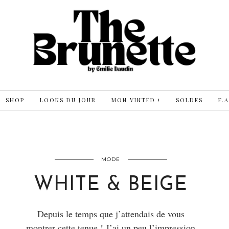
SHOP
LOOKS DU JOUR
MON VINTED !
SOLDES
F.A
MODE
WHITE & BEIGE
Depuis le temps que j’attendais de vous
montrer cette tenue ! J’ai un peu l’impression